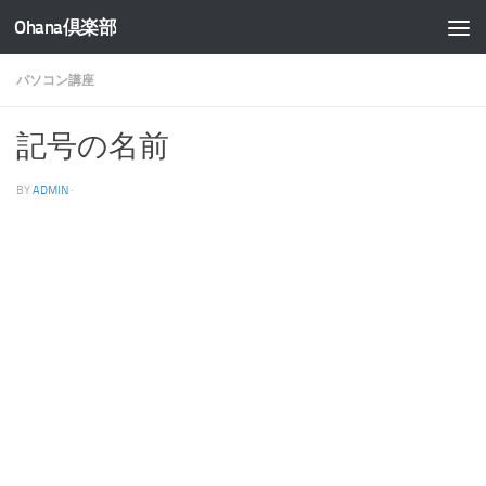
Ohana倶楽部
コンテンツへスキップ
パソコン講座
記号の名前
BY
ADMIN
·