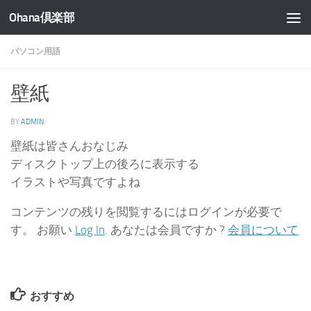
Ohana倶楽部
コンテンツへスキップ
パソコン用語
壁紙
BY
ADMIN
·
壁紙は皆さんおなじみ
ディスクトップ上の後ろに表示する
イラストや写真ですよね
コンテンツの残りを閲覧するにはログインが必要で
す。 お願い
Log In
. あなたは会員ですか ?
会員について
おすすめ