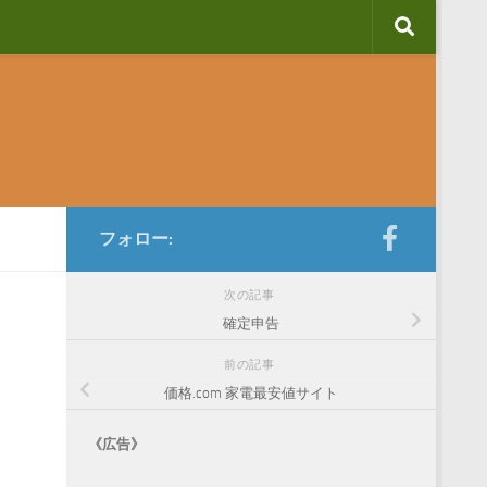
フォロー:
次の記事
確定申告
前の記事
価格.com 家電最安値サイト
《広告》