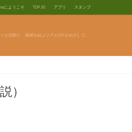
anaにようこそ
TOP 30
アプリ
スタンプ
々な活動と、地域を結ぶリアルSNSをめざして。
説）