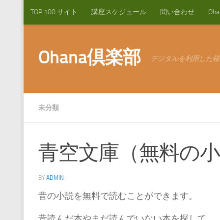
TOP 100 サイト
講座スケジュール
問い合わせ
Oh
コンテンツへスキップ
Ohana倶楽部
デジタルを利用した様
未分類
青空文庫（無料の小
BY
ADMIN
·
昔の小説を無料で読むことができます。
昔読んだ本やまだ読んでいない本を探して