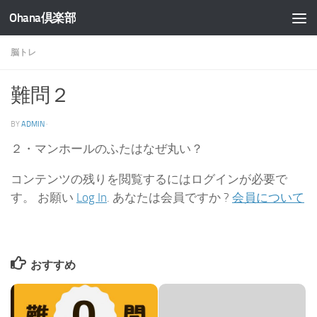
Ohana倶楽部
コンテンツへスキップ
脳トレ
難問２
BY
ADMIN
·
２・マンホールのふたはなぜ丸い？
コンテンツの残りを閲覧するにはログインが必要で
す。 お願い
Log In
. あなたは会員ですか ?
会員について
おすすめ