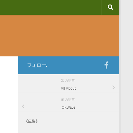
フォロー:
次の記事
All About
前の記事
OKWave
《広告》