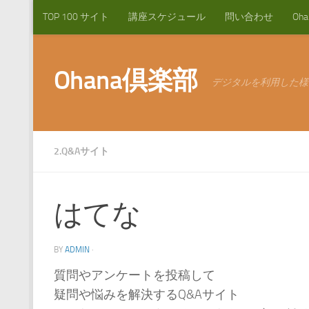
TOP 100 サイト
講座スケジュール
問い合わせ
Oh
コンテンツへスキップ
Ohana倶楽部
デジタルを利用した様
2.Q&Aサイト
はてな
BY
ADMIN
·
質問やアンケートを投稿して
疑問や悩みを解決するQ&Aサイト