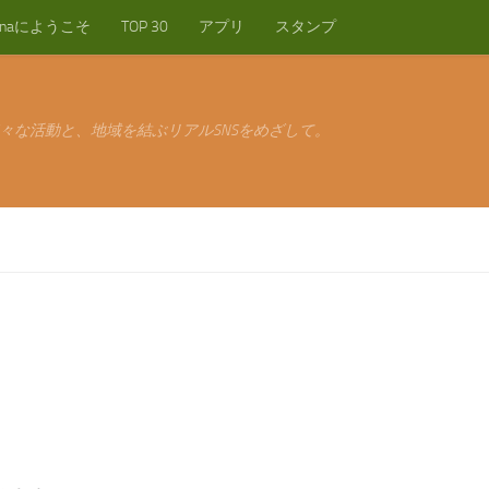
anaにようこそ
TOP 30
アプリ
スタンプ
々な活動と、地域を結ぶリアルSNSをめざして。