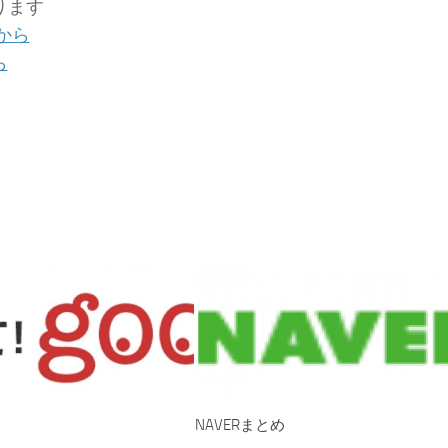
ります
から
ら
NAVERまとめ