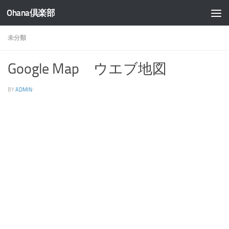
Ohana倶楽部
コンテンツへスキップ
未分類
Google Map ウエブ地図
BY
ADMIN
·