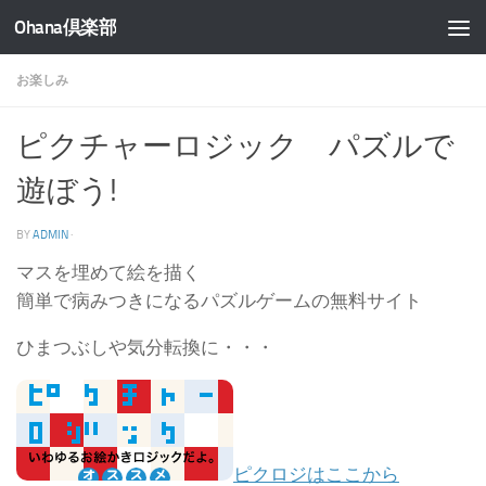
Ohana倶楽部
コンテンツへスキップ
お楽しみ
ピクチャーロジック パズルで
遊ぼう!
BY
ADMIN
·
マスを埋めて絵を描く
簡単で病みつきになるパズルゲームの無料サイト
ひまつぶしや気分転換に・・・
ピクロジはここから