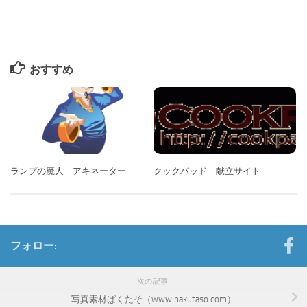
おすすめ
ランプの魔人 アキネーター
クックパッド 献立サイト
フォロー:
次の記事
写真素材ぱくたそ（www.pakutaso.com）