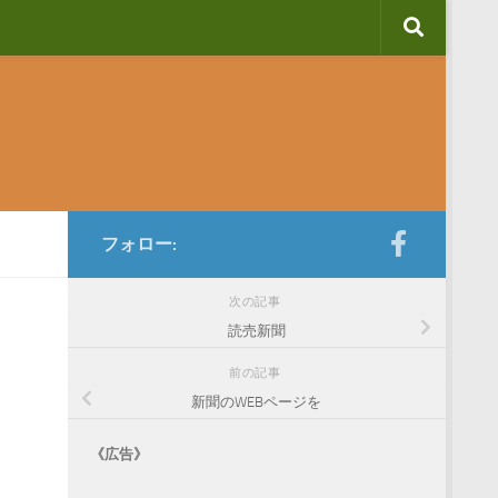
フォロー:
次の記事
読売新聞
前の記事
新聞のWEBページを
《広告》