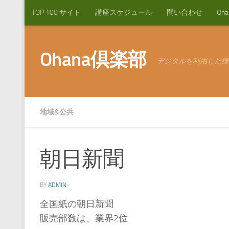
TOP 100 サイト
講座スケジュール
問い合わせ
Oh
コンテンツへスキップ
Ohana倶楽部
デジタルを利用した様
地域&公共
朝日新聞
BY
ADMIN
·
全国紙の朝日新聞
販売部数は、業界2位