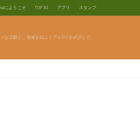
anaにようこそ
TOP 30
アプリ
スタンプ
々な活動と、地域を結ぶリアルSNSをめざして。