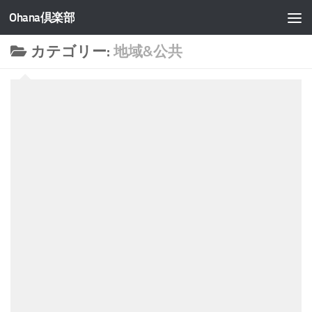
Ohana倶楽部
コンテンツへスキップ
カテゴリー:
地域&公共