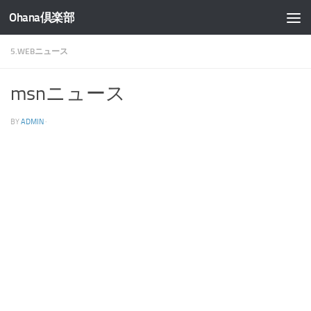
Ohana倶楽部
コンテンツへスキップ
5.WEBニュース
msnニュース
BY
ADMIN
·