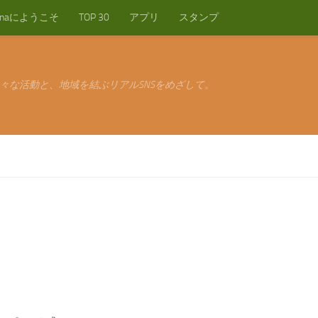
anaにようこそ
TOP 30
アプリ
スタンプ
々な活動と、地域を結ぶリアルSNSをめざして。