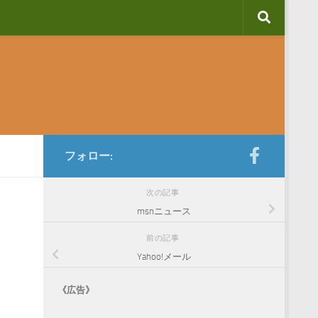
フォロー:
次の記事
msnニュース
前の記事
Yahoo!メール
《広告》