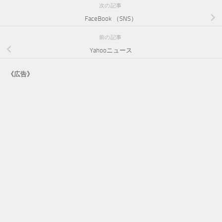
次の記事
FaceBook （SNS）
前の記事
Yahooニュース
《広告》