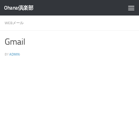
Ohana倶楽部
コンテンツへスキップ
WEBメール
Gmail
BY
ADMIN
·