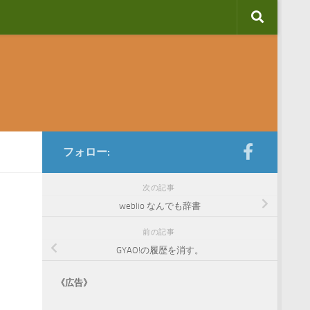
フォロー:
次の記事
weblio なんでも辞書
前の記事
GYAO!の履歴を消す。
《広告》