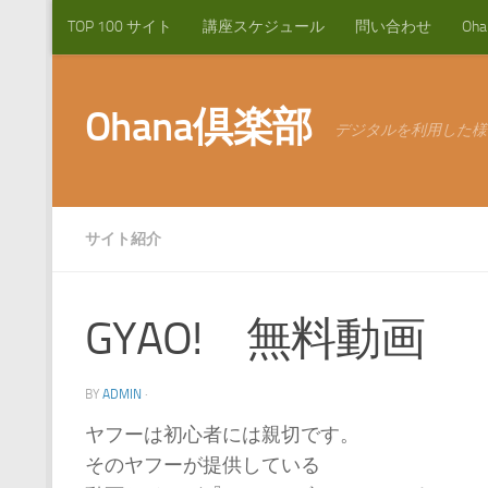
TOP 100 サイト
講座スケジュール
問い合わせ
Oh
コンテンツへスキップ
Ohana倶楽部
デジタルを利用した様
サイト紹介
GYAO! 無料動画
BY
ADMIN
·
ヤフーは初心者には親切です。
そのヤフーが提供している