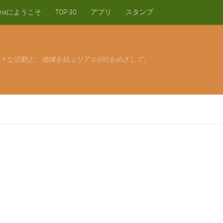
anaにようこそ
TOP 30
アプリ
スタンプ
々な活動と、地域を結ぶリアルSNSをめざして。