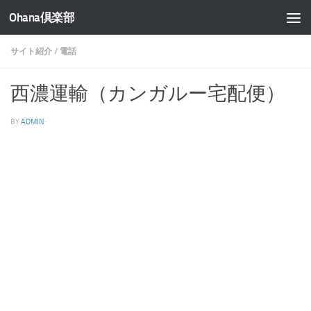
Ohana倶楽部
コンテンツへスキップ
サイト紹介
/
電話
西濃運輸（カンガルー宅配便）
BY
ADMIN
·