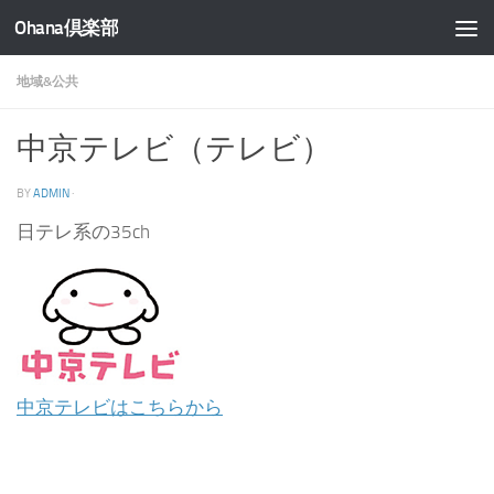
Ohana倶楽部
コンテンツへスキップ
地域&公共
中京テレビ（テレビ）
BY
ADMIN
·
日テレ系の35ch
中京テレビはこちらから